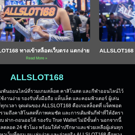
OT168 ทางเข้าสล็อตเว็บตรง แตกง่าย
ALLSLOT168 ยื
Read More »
ALLSLOT168
ิมพันออนไลน์ที่รวมเกมสล็อต คาสิโนสด และกีฬาออนไลน์ไว้
ใช้งานง่าย รองรับทั้งมือถือ แท็บเล็ต และคอมพิวเตอร์ ผู้เล่น
ี่ทุกเวลา จุดเด่นของ ALLSLOT168 คือเกมสล็อตที่ แจ็คพอต
 รวมถึงคาสิโนสดที่ภาพคมชัด และการเดิมพันกีฬาที่ให้อัตรา
บบ ฝาก-ถอนออโต้ รองรับ True Wallet ไม่มีขั้นต่ำ นอกจากนี้
แลตลอด 24 ชั่วโมง พร้อมให้คำปรึกษาและช่วยเหลือผู้เล่นทุก
าเว็บที่ครบ จบ เล่นง่าย และจ่ายจริง ALLSLOT168 คือทาง