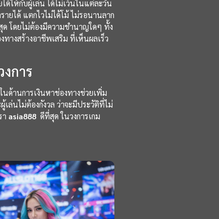
ด้ให้กับผู้เล่น ได้ไม่เว้นในแต่ละวัน
วทำรายได้ แตกไวไม่ได้โม้ ไม่รอนานลาก
้นสุด โดยไม่ต้องมีความชำนาญใดๆ ทั้ง
่องทางสร้างอาชีพเสริม ที่เห็นผลเร็ว
นวงการ
นคงในด้านการเงินหาช่องทางช่วยเพิ่ม
ล่นไม่ต้องกังวล ว่าจะมีประวัติที่ไม่
รา
asia888
ดีที่สุด ในวงการเกม