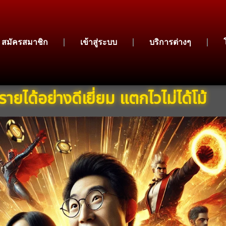
สมัครสมาชิก
เข้าสู่ระบบ
บริการต่างๆ
ยได้อย่างดีเยี่ยม แตกไวไม่ได้โม้